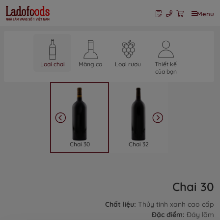
Menu
Loại chai
Màng co
Loại rượu
Thiết kế
của bạn
Chai 30
Chai 32
Chai 33
Chai 30
Chất liệu:
Thủy tinh xanh cao cấp
Đặc điểm:
Đáy lõm