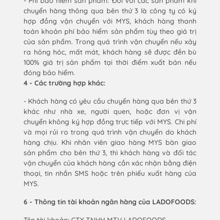
- Phí bảo hiểm sản phẩm: Đối với các sản phẩm khi
chuyển hàng thông qua bên thứ 3 là công ty có ký
hợp đồng vận chuyển với MYS, khách hàng thanh
toán khoản phí bảo hiểm sản phẩm tùy theo giá trị
của sản phẩm. Trong quá trình vận chuyển nếu xảy
ra hỏng hóc, mất mát, khách hàng sẽ được đền bù
100% giá trị sản phẩm tại thời điểm xuất bán nếu
đóng bảo hiểm.
4 - Các trường hợp khác:
- Khách hàng có yêu cầu chuyển hàng qua bên thứ 3
khác như nhà xe, người quen, hoặc đơn vị vận
chuyển không ký hợp đồng trực tiếp với MYS. Chi phí
và mọi rủi ro trong quá trình vận chuyển do khách
hàng chịu. Khi nhân viên giao hàng MYS bàn giao
sản phẩm cho bên thứ 3, thì khách hàng và đối tác
vận chuyển của khách hàng cần xác nhận bằng điện
thoại, tin nhắn SMS hoặc trên phiếu xuất hàng của
MYS.
6 - Thông tin tài khoản ngân hàng của LADOFOODS: