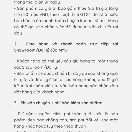
trong thời gian 07 ngày.
- Sản phẩm có giá trị bao gồm thuế Giá trị gia tăng
trên 20 triệu VNĐ, theo Luật thuế GTGT do Nhà nước
ban hành cần thanh toán chuyển khoản. Khách hàng
có thể gọi cho nhân viên để được tư vấn chi tiết tại
đây.
2 - Giao hàng và thanh toán trực tiếp tại
Showroom/Đại lý của MYS:
- Khách hàng có thể yêu cầu giữ hàng tại một trong
các Showroom/Đại lý.
- Sản phẩm sẽ được chuẩn bị đầy đủ sau không quá
04 giờ, và được giữ lại tại cửa hàng không quá 12 giờ
kể từ khi nhân viên tư vấn bán hàng xác nhận đơn
đặt hàng của khách hàng.
3 - Phí vận chuyển + phí bảo hiểm sản phẩm:
- Phí vận chuyển: Miễn phí toàn quốc nếu là sản
phẩm đèn bàn chống cận, tính phí đối với các mặt
hàng khác hoặc tùy theo thỏa thuận.