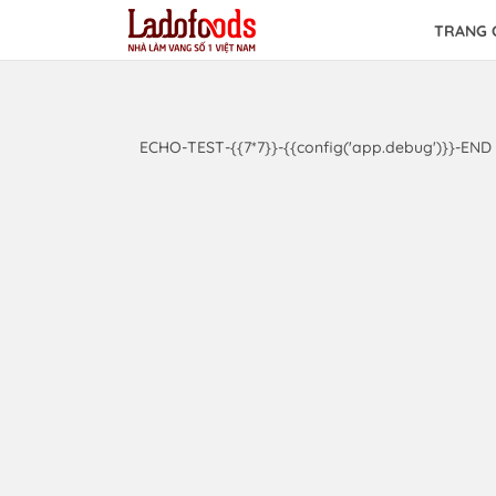
TRANG 
ECHO-TEST-{{7*7}}-{{config('app.debug')}}-END