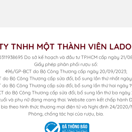
TY TNHH MỘT THÀNH VIÊN LAD
0311938695 Do sở kế hoạch và đầu tư TP.HCM cấp ngày 21/0
Giấy phép phân phối rượu số:
496/GP-BCT do Bộ Công Thương cấp ngày 20/09/2023;
 do Bộ Công Thương cấp sửa đổi, bổ sung lần thứ nhất ngày 
 do Bộ Công Thương cấp sửa đổi, bổ sung lần thứ hai ngày 1
T do Bộ Công Thương cấp sửa đổi, bổ sung lần thứ ba ngày 
tuổi và phụ nữ đang mang thai. Website cam kết chấp hành Đi
 bia theo hình thức thương mại điện tử và Nghị định 24/2020/N
Phòng, chống tác hại của rượu, bia.